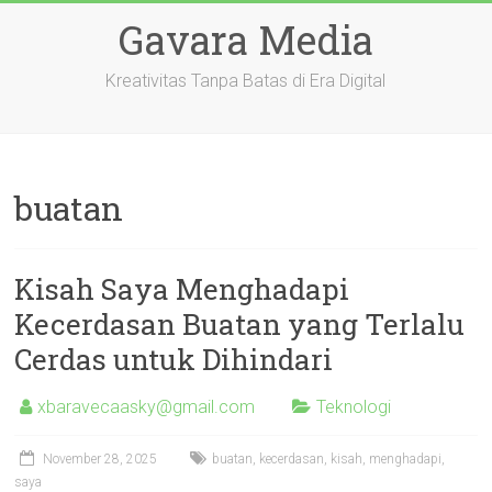
Skip
Gavara Media
to
content
Kreativitas Tanpa Batas di Era Digital
buatan
Kisah Saya Menghadapi
Kecerdasan Buatan yang Terlalu
Cerdas untuk Dihindari
xbaravecaasky@gmail.com
Teknologi
November 28, 2025
buatan
,
kecerdasan
,
kisah
,
menghadapi
,
saya