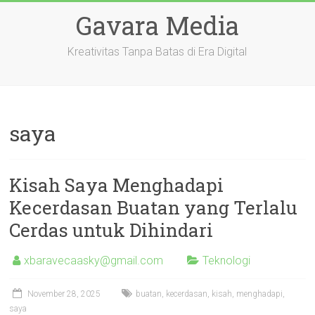
Skip
Gavara Media
to
content
Kreativitas Tanpa Batas di Era Digital
saya
Kisah Saya Menghadapi
Kecerdasan Buatan yang Terlalu
Cerdas untuk Dihindari
xbaravecaasky@gmail.com
Teknologi
November 28, 2025
buatan
,
kecerdasan
,
kisah
,
menghadapi
,
saya