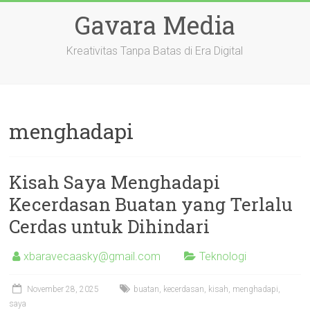
Skip
Gavara Media
to
content
Kreativitas Tanpa Batas di Era Digital
menghadapi
Kisah Saya Menghadapi
Kecerdasan Buatan yang Terlalu
Cerdas untuk Dihindari
xbaravecaasky@gmail.com
Teknologi
November 28, 2025
buatan
,
kecerdasan
,
kisah
,
menghadapi
,
saya