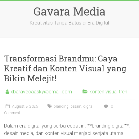
Skip
Gavara Media
to
content
Kreativitas Tanpa Batas di Era Digital
Transformasi Brandmu: Gaya
Kreatif dan Konten Visual yang
Bikin Melejit!
xbaravecaasky@gmail.com
konten visual tren
August 3, 2025
branding
,
desain
,
digital
0
Comment
Dalam era digital yang serba cepat ini, **branding digital**,
desain media, dan konten visual menjadi senjata utama