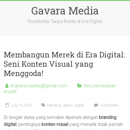
Skip
Gavara Media
to
content
Kreativitas Tanpa Batas di Era Digital
Membangun Merek di Era Digital:
Seni Konten Visual yang
Menggoda!
xbaravecaasky@gmail.com
tren pemasaran
kreatif
July 15, 2025
branding
,
desain
,
digital
0 Comment
Di tengah dunia yang semakin dipenuhi dengan
branding
digital
, pentingnya
konten visual
yang menarik tidak pernah