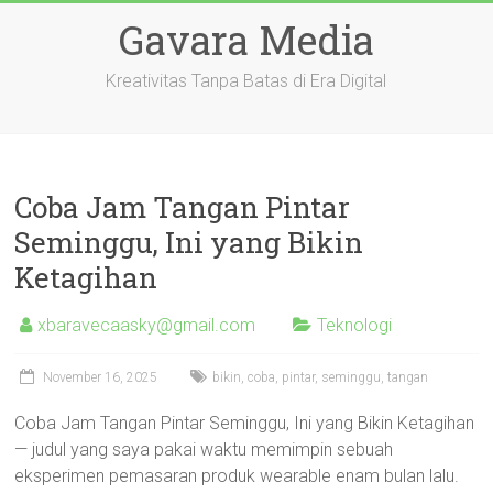
Skip
Gavara Media
to
content
Kreativitas Tanpa Batas di Era Digital
Coba Jam Tangan Pintar
Seminggu, Ini yang Bikin
Ketagihan
xbaravecaasky@gmail.com
Teknologi
November 16, 2025
bikin
,
coba
,
pintar
,
seminggu
,
tangan
Coba Jam Tangan Pintar Seminggu, Ini yang Bikin Ketagihan
— judul yang saya pakai waktu memimpin sebuah
eksperimen pemasaran produk wearable enam bulan lalu.