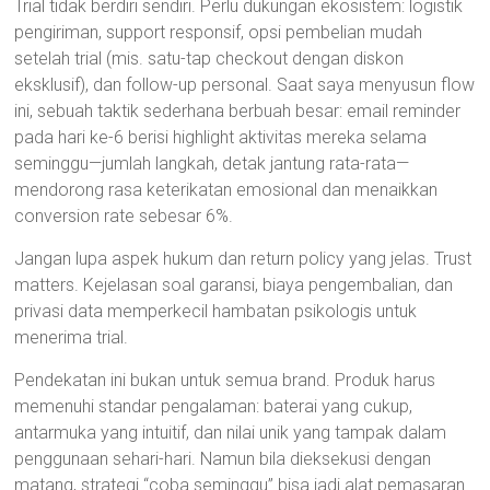
Trial tidak berdiri sendiri. Perlu dukungan ekosistem: logistik
pengiriman, support responsif, opsi pembelian mudah
setelah trial (mis. satu-tap checkout dengan diskon
eksklusif), dan follow-up personal. Saat saya menyusun flow
ini, sebuah taktik sederhana berbuah besar: email reminder
pada hari ke-6 berisi highlight aktivitas mereka selama
seminggu—jumlah langkah, detak jantung rata-rata—
mendorong rasa keterikatan emosional dan menaikkan
conversion rate sebesar 6%.
Jangan lupa aspek hukum dan return policy yang jelas. Trust
matters. Kejelasan soal garansi, biaya pengembalian, dan
privasi data memperkecil hambatan psikologis untuk
menerima trial.
Pendekatan ini bukan untuk semua brand. Produk harus
memenuhi standar pengalaman: baterai yang cukup,
antarmuka yang intuitif, dan nilai unik yang tampak dalam
penggunaan sehari-hari. Namun bila dieksekusi dengan
matang, strategi “coba seminggu” bisa jadi alat pemasaran