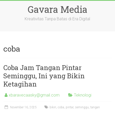
Skip
Gavara Media
to
content
Kreativitas Tanpa Batas di Era Digital
coba
Coba Jam Tangan Pintar
Seminggu, Ini yang Bikin
Ketagihan
xbaravecaasky@gmail.com
Teknologi
November 16, 2025
bikin
,
coba
,
pintar
,
seminggu
,
tangan