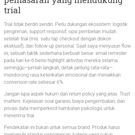
trial
Trial tidak berdiri sendiri. Perlu dukungan ekosistem: logistik
pengiriman, support responsif, opsi pembelian mudah
setelah trial (mis. satu-tap checkout dengan diskon
eksklusif), dan follow-up personal. Saat saya menyusun flow
ini, sebuah taktik sederhana berbuah besar: email reminder
pada hari ke-6 berisi highlight aktivitas mereka selama
seminggu—jumlah langkah, detak jantung rata-rata—
mendorong rasa keterikatan emosional dan menaikkan
conversion rate sebesar 6%.
Jangan lupa aspek hukum dan return policy yang jelas. Trust
matters. Kejelasan soal garansi, biaya pengembalian, dan
privasi data memperkecil hambatan psikologis untuk
menerima trial.
Pendekatan ini bukan untuk semua brand. Produk harus
memenuhi standar pengalaman: baterai yang cukup,