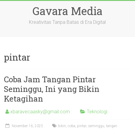
Skip
Gavara Media
to
content
Kreativitas Tanpa Batas di Era Digital
pintar
Coba Jam Tangan Pintar
Seminggu, Ini yang Bikin
Ketagihan
xbaravecaasky@gmail.com
Teknologi
November 16, 2025
bikin
,
coba
,
pintar
,
seminggu
,
tangan