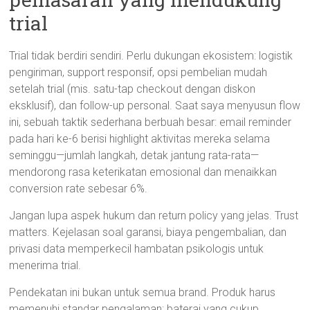
trial
Trial tidak berdiri sendiri. Perlu dukungan ekosistem: logistik
pengiriman, support responsif, opsi pembelian mudah
setelah trial (mis. satu-tap checkout dengan diskon
eksklusif), dan follow-up personal. Saat saya menyusun flow
ini, sebuah taktik sederhana berbuah besar: email reminder
pada hari ke-6 berisi highlight aktivitas mereka selama
seminggu—jumlah langkah, detak jantung rata-rata—
mendorong rasa keterikatan emosional dan menaikkan
conversion rate sebesar 6%.
Jangan lupa aspek hukum dan return policy yang jelas. Trust
matters. Kejelasan soal garansi, biaya pengembalian, dan
privasi data memperkecil hambatan psikologis untuk
menerima trial.
Pendekatan ini bukan untuk semua brand. Produk harus
memenuhi standar pengalaman: baterai yang cukup,