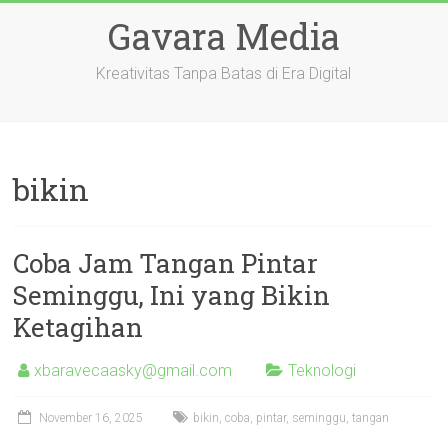
Skip
Gavara Media
to
content
Kreativitas Tanpa Batas di Era Digital
bikin
Coba Jam Tangan Pintar
Seminggu, Ini yang Bikin
Ketagihan
xbaravecaasky@gmail.com
Teknologi
November 16, 2025
bikin
,
coba
,
pintar
,
seminggu
,
tangan