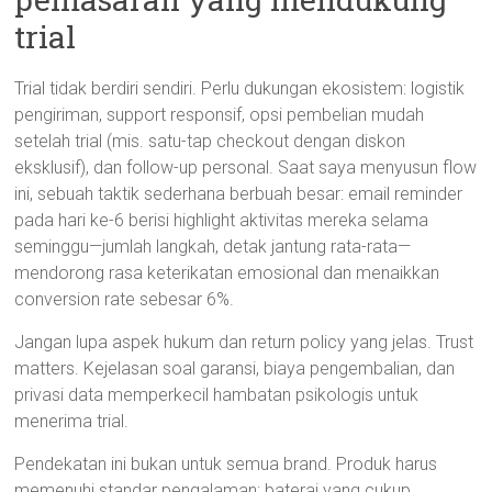
trial
Trial tidak berdiri sendiri. Perlu dukungan ekosistem: logistik
pengiriman, support responsif, opsi pembelian mudah
setelah trial (mis. satu-tap checkout dengan diskon
eksklusif), dan follow-up personal. Saat saya menyusun flow
ini, sebuah taktik sederhana berbuah besar: email reminder
pada hari ke-6 berisi highlight aktivitas mereka selama
seminggu—jumlah langkah, detak jantung rata-rata—
mendorong rasa keterikatan emosional dan menaikkan
conversion rate sebesar 6%.
Jangan lupa aspek hukum dan return policy yang jelas. Trust
matters. Kejelasan soal garansi, biaya pengembalian, dan
privasi data memperkecil hambatan psikologis untuk
menerima trial.
Pendekatan ini bukan untuk semua brand. Produk harus
memenuhi standar pengalaman: baterai yang cukup,